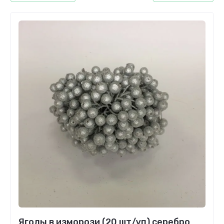
Ягоды в изморози (20 шт/уп) серебро