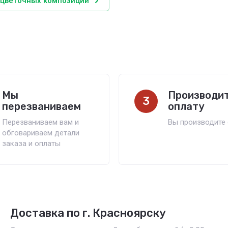
 цветочных композиций
Мы
Производи
3
перезваниваем
оплату
Перезваниваем вам и
Вы производите 
обговариваем детали
заказа и оплаты
Доставка по г. Красноярску