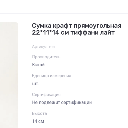
Сумка крафт прямоугольная
22*11*14 см тиффани лайт
Артикул:
нет
Прозводитель
Китай
Еденица измерения
шт.
Сертификация
Не подлежит сертификации
Высота
14 см