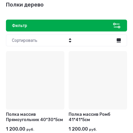
Полки дерево
Фильтр
Сортировать
Цена - убывание
Цена - возрастание
Название - Я-А
Название - А-Я
Полка массив
Полка массив Ромб
Прямоугольник 40*30*5см
41*41*5см
1 200.00
1 200.00
руб.
руб.